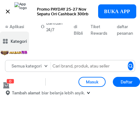
Promo PAYDAY 25-27 Nov

BUKA APP
Sepatu Ori Cashback 300rb
Download
Jual
Blibli
Cek
Bantuan
Aplikasi
di
Tiket
daftar
24/7
Blibli
Blibli
Rewards
pesanan
Kategori
Semua kategori
0
Masuk
Daftar
Tambah alamat
biar belanja lebih asyik.